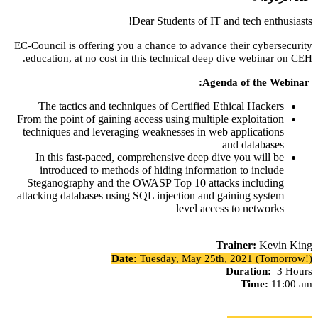
EC
Fr
t
at