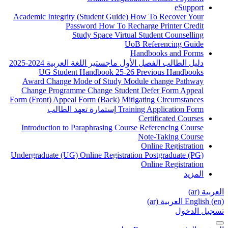
A
Fo
Un