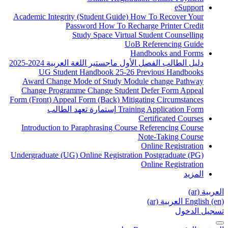
A
Fo
Un