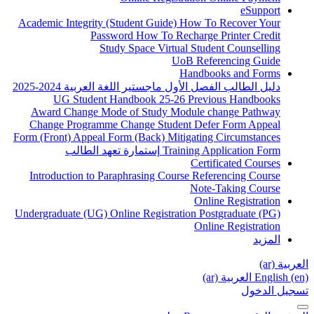
A
Fo
Un