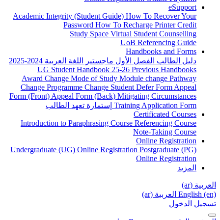
A
Fo
Un