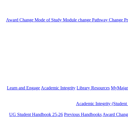
Award Change
Mode of Study
Module change
Pathway Change
P
Learn and Engage
Academic Integrity
Library Resources
MyMaja
Academic Integrity (Student
UG Student Handbook 25-26
Previous Handbooks
Award Chang