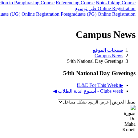
ction to Paraphrasing Course
Referencing Course
Note-Taking Course
Online Registration
طي
توسيع
uate (UG) Online Registration
Postgraduate (PG) Online Registration
Campus News
صفحات الموقع
Campus News
54th National Day Greetings
54th National Day Greetings
▶︎ L&E For This Week!
Clubs week - أسبوع اندية الطلاب ◀︎
نمط العرض