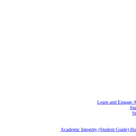
Learn and Engage
A
St
S
Academic Integrity (Student Guide)
Ho