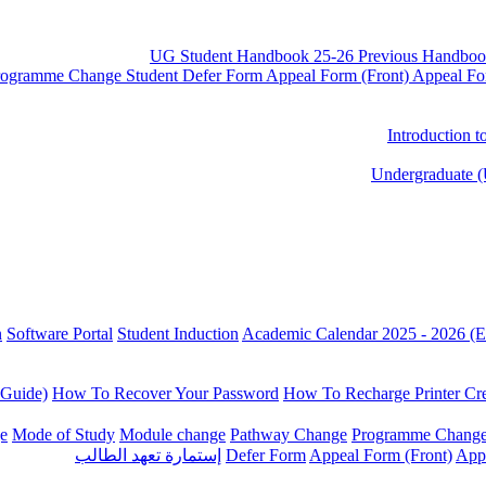
UG Student Handbook 25-26
Previous Handboo
rogramme Change
Student Defer Form
Appeal Form (Front)
Appeal Fo
Introduction 
Undergraduate (
n
Software Portal
Student Induction
Academic Calendar 2025 - 2026 (E
 Guide)
How To Recover Your Password
How To Recharge Printer Cre
e
Mode of Study
Module change
Pathway Change
Programme Chang
App
Appeal Form (Front)
Defer Form
إستمارة تعهد الطالب