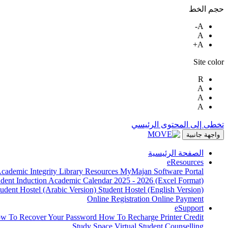
حجم الخط
A-
A
A+
Site color
R
A
A
A
تخطى إلى المحتوى الرئيسي
واجهة جانبية
الصفحة الرئيسية
eResources
cademic Integrity
Library Resources
MyMajan
Software Portal
udent Induction
Academic Calendar 2025 - 2026 (Excel Format)
tudent Hostel (Arabic Version)
Student Hostel (English Version)
Online Registration
Online Payment
eSupport
w To Recover Your Password
How To Recharge Printer Credit
Study Space
Virtual Student Counselling