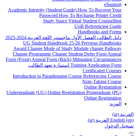
A
Fo
Un