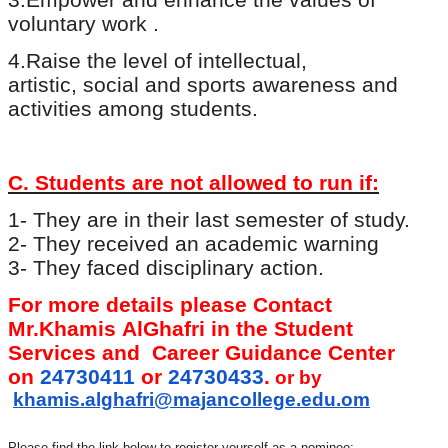
3.
Empower and enhance the values of
voluntary work .
4.
Raise the level of intellectual
,
artistic, social and sports awareness and
activities among students.
C. Students are not allowed to run if
:
1- They are in their last semester of study.
2- They received an academic warning
3- They faced disciplinary action.
For more details please Contact
Mr.Khamis
AlGhafri in the Student
Services and Career Guidance Center
on
24730411
or
24730433
.
or by
khamis.alghafri@majancollege.edu.om
Please find the link below to register yourself as a nominee: