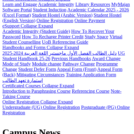
Learn and Engage
Academic Integrity
Library Resources
MyMajan
Software Portal
Student Induction
Academic Calendar 2025 - 2026
(Excel Format)
Student Hostel (Arabic Version)
Student Hostel
(English Version)
Online Registration
Online Payment
eSupport
Collapse
Expand
Academic Integrity (Student Guide)
How To Recover Your
Password
How To Recharge Printer Credit
Study Space
Virtual
Student Counselling
UoB Referencing Guide
Handbooks and Forms
Collapse
Expand
دليل الطالب الفصل الأول ماجستير اللغة العربية 2024-2025
UG
Student Handbook 25-26
Previous Handbooks
Award Change
Mode of Study
Module change
Pathway Change
Programme
Change
Student Defer Form
Appeal Form (Front)
Appeal Form
(Back)
Mitigating Circumstances
Training Application Form
إستمارة تعهد الطالب
Certificated Courses
Collapse
Expand
Introduction to Paraphrasing Course
Referencing Course
Note-
Taking Course
Online Registration
Collapse
Expand
Undergraduate (UG) Online Registration
Postgraduate (PG) Online
Registration
Campus News