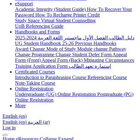
eSupport
Academic Integrity (Student Guide)
How To Recover Your
Password
How To Recharge Printer Credit
Study Space
Virtual Student Counselling
UoB Referencing Guide
Handbooks and Forms
دليل الطالب الفصل الأول ماجستير اللغة العربية 2024-2025
UG Student Handbook 25-26
Previous Handbooks
Award Change
Mode of Study
Module change
Pathway
Change
Programme Change
Student Defer Form
Appeal
Form (Front)
Appeal Form (Back)
Mitigating Circumstances
Training Application Form
إستمارة تعهد الطالب
Certificated Courses
Introduction to Paraphrasing Course
Referencing Course
Note-Taking Course
Online Registration
Undergraduate (UG) Online Registration
Postgraduate (PG)
Online Registration
More
English ‎(en)‎
English ‎(en)‎
العربية ‎(ar)‎
Log in
Home
eResources
Collapse
Expand