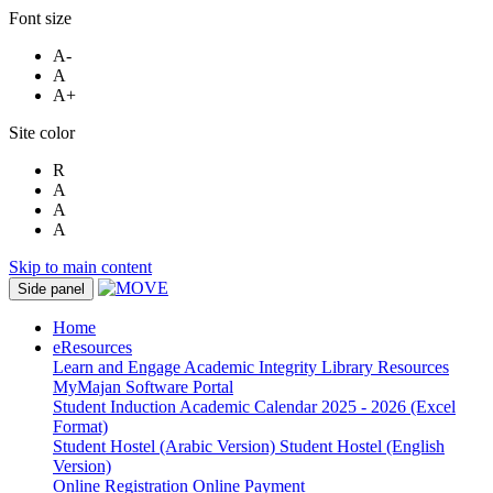
Font size
A-
A
A+
Site color
R
A
A
A
Skip to main content
Side panel
Home
eResources
Learn and Engage
Academic Integrity
Library Resources
MyMajan
Software Portal
Student Induction
Academic Calendar 2025 - 2026 (Excel
Format)
Student Hostel (Arabic Version)
Student Hostel (English
Version)
Online Registration
Online Payment