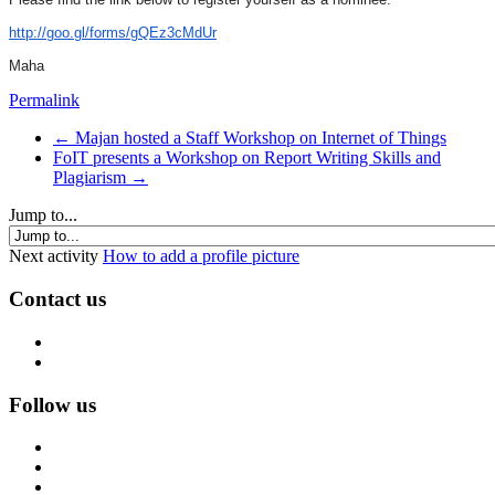
http://goo.gl/forms/gQEz3cMdUr
Maha
Permalink
← Majan hosted a Staff Workshop on Internet of Things
FoIT presents a Workshop on Report Writing Skills and
Plagiarism →
Jump to...
Next activity
How to add a profile picture
Contact us
Follow us